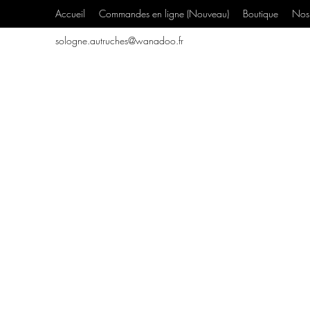
Accueil
Commandes en ligne (Nouveau)
Boutique
Nos 
sologne.autruches@wanadoo.fr