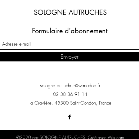
SOLOGNE AUTRUCHES
Formulaire d'abonnement
Envoyer
sologne.autruches@wanadoo.fr
02 38 36 91 14
la Gravière, 45500 Saint-Gondon, France
©2020 par SOLOGNE AUTRUCHES. Créé avec Wix.com