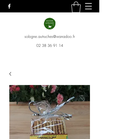
sologne.autruches@wanadoo.fr
02 38 36 91 14