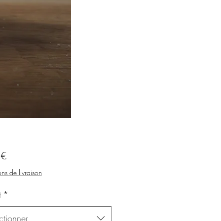
Prix
 €
ns de livraison
t
*
ctionner