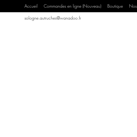
Accueil
Commandes en ligne (Nouveau)
Boutique
Nos 
sologne.autruches@wanadoo.fr