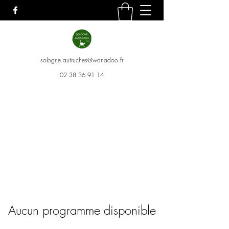
sologne.autruches@wanadoo.fr
02 38 36 91 14
Aucun programme disponible