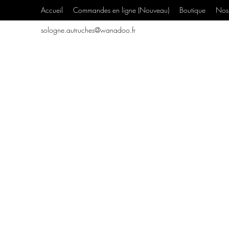
Accueil
Commandes en ligne (Nouveau)
Boutique
Nos 
sologne.autruches@wanadoo.fr