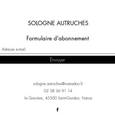
SOLOGNE AUTRUCHES
Formulaire d'abonnement
Envoyer
sologne.autruches@wanadoo.fr
02 38 36 91 14
la Gravière, 45500 Saint-Gondon, France