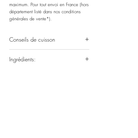
maximum. Pour tout envoi en France (hors
département listé dans nos conditions
générales de vente*).
Conseils de cuisson
A consommer froide ou cuit à coeur.
Ingrédients:
Autruche (46% viande, coeur et foie),
poitrine de porc, oignon, cognac,
LACTOSE
, sel, dextrose, arômes
naturels, persil, épices, poudre de
SOLOGNE AUTRUCHES
tomates, arômes, extrait de curcuma, ail.
Boyaux naturels de porc.
Contient:
sulfites, céleri, lactose
Formulaire d'abonnement