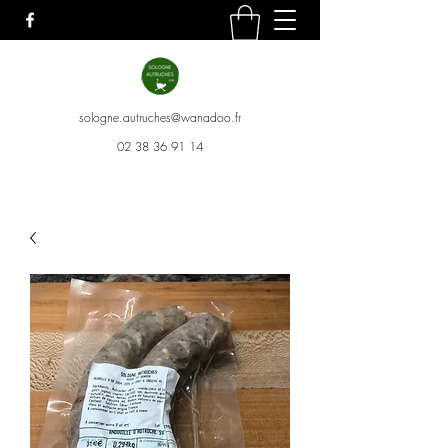
sologne.autruches@wanadoo.fr
02 38 36 91 14