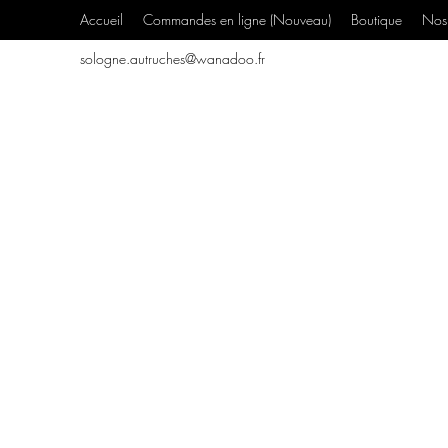
Accueil
Commandes en ligne (Nouveau)
Boutique
Nos 
sologne.autruches@wanadoo.fr