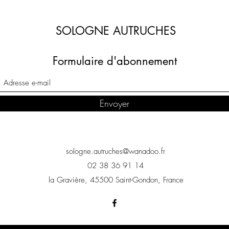
SOLOGNE AUTRUCHES
Formulaire d'abonnement
Envoyer
sologne.autruches@wanadoo.fr
02 38 36 91 14
la Gravière, 45500 Saint-Gondon, France