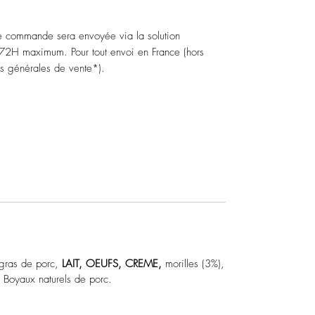
e commande sera envoyée via la solution
H maximum. Pour tout envoi en France (hors
ns générales de vente*).
 gras de porc,
LAIT, OEUFS, CREME,
morilles (3%),
. Boyaux naturels de porc.