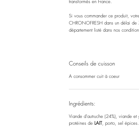
transformés en France.
Si vous commander ce produit, votr
CHRONOFRESH dans un délai de 72
département listé dans nos conditio
Conseils de cuisson
A consommer cuit à coeur
Ingrédients:
Viande d'autruche (24%), viande et
protéines de
LAIT
, porto, sel épices