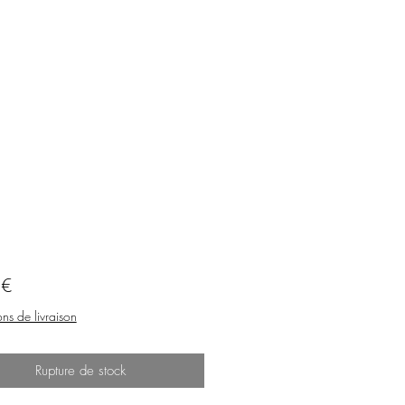
Prix
 €
ns de livraison
Rupture de stock