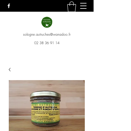
sologne.autruches@wanadoo.fr
02 38 36 91 14