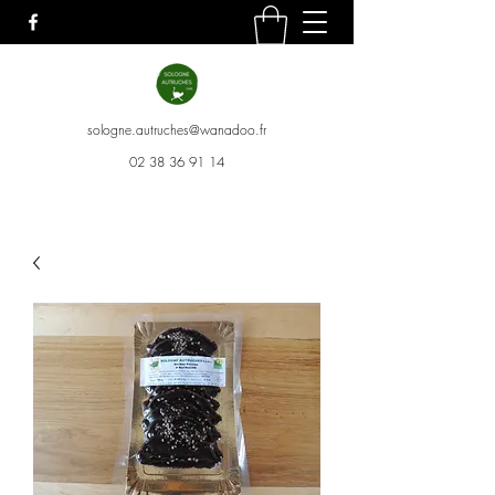
sologne.autruches@wanadoo.fr
02 38 36 91 14