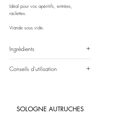
Idéal pour vos apéritifs, entrées,
raclettes.
Viande sous vide.
Ingrédients
viande d'autruche origine france, Sel,
Conseils d'utilisation
Dextrose, Sucre, Poivre, Epices et plantes
aromatique. Conservateur : Salpêtre.
Température de conservation >18°C
SOLOGNE AUTRUCHES
Formulaire d'abonnement